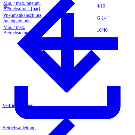
Min. / max. pneum.
pdf
4/10
4/10
Betriebsdruck [bar]
Pneumatikanschluss
G 1/4"
G 1/4"
Innengewinde
Min. / max.
10/40
10/40
Betriebstemperatur [°C]
Vertriebspartner
Betriebsanleitung