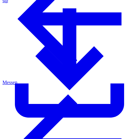
stp
Messen