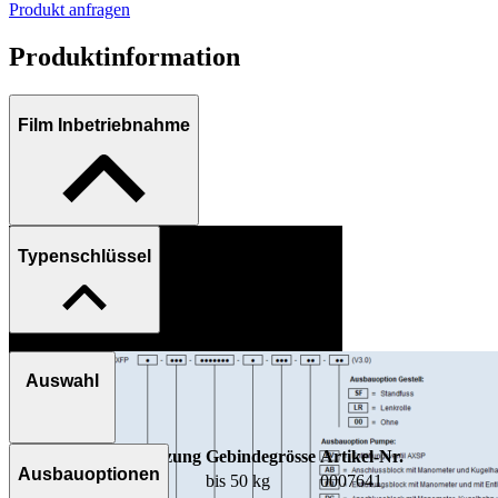
Produkt anfragen
Produktinformation
Film Inbetriebnahme
Typenschlüssel
Auswahl
Modell
Übersetzung
Gebindegrösse
Artikel-Nr.
Ausbauoptionen
AXFP3-S25
25:1
bis 50 kg
0007641