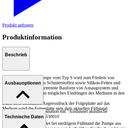
Produkt anfragen
Produktinformation
Beschrieb
ABNOX Fassförderpumpe vom Typ S wird zum Fördern von
mittel- bis hochviskosen Schmierstoffen sowie Silikon-Fetten und
Ausbauoptionen
-Ölen eingesetzt. Die getrennte Bauform von Ansaugsystem und
Luftmotor verhindert ein mögliches Eindringen des Mediums in den
Pumpenkopf.
Dank dem konstanten Anpressdruck der Folgeplatte auf das
Medium wird die Folgeplatte stets dem aktuellen Füllstand
* nur erhältlich in Kombination mit "Ausbauset akustische
nachgeführt.
Leermeldung" Art.Nr. 4630010
Technische Daten
Eine Leermeldung schaltet bei niedrigem Füllstand die Pumpe aus