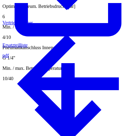
Optimaler pneum. Betriebsdruck [bar]
6
Vertriebspartner
Min. / max. pneum. Betriebsdruck [bar]
4/10
Ersatzteilliste
Pneumatikanschluss Innengewinde
pdf
G 1/4''
Min. / max. Betriebstemperatur [°C]
10/40