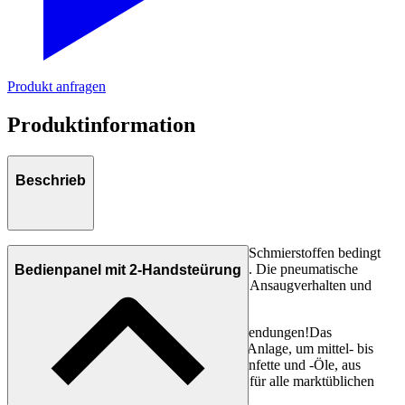
Produkt anfragen
Produktinformation
Beschrieb
Das Fördern von mittel- bis hochviskosen Schmierstoffen bedingt
eine entsprechend angepasste Technologie. Die pneumatische
Bedienpanel mit 2-Handsteürung
Hebevorrichtung ermöglicht ein optimales Ansaugverhalten und
komplettes Entleeren des Fettgebindes.
Die optimale Lösung für Ihre Schmieranwendungen!Das
Pumpenaggregat 25:1 Typ S ist die ideale Anlage, um mittel- bis
hochviskosen Schmierstoffen sowie Silikonfette und -Öle, aus
Kleingebinden zu fördern und ist lieferbar für alle marktüblichen
Gebinde von 1-5 kg.