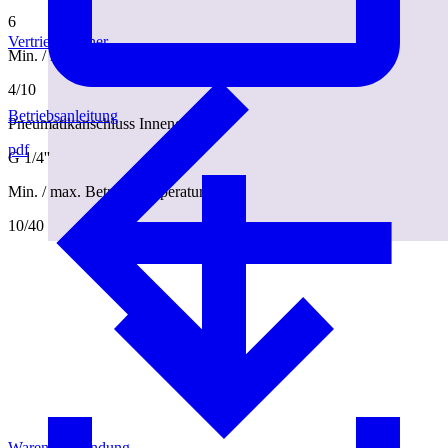
6
Vertriebspartner
Min. / max. pneum. Betriebsdruck [bar]
4/10
Betriebsanleitung
Pneumatikanschluss Innengewinde
pdf
G 1/4''
Min. / max. Betriebstemperatur [°C]
10/40
Warenrücksendung