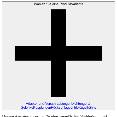
Wählen Sie eine Produktvariante
Adapter und Verschraubungen
Dichtungen
Z-
Gelenke
Kupplungen
Rückschlagventile
Kugelhähne
Unsere Armaturen sorgen für eine zuverlässige Verbindung und