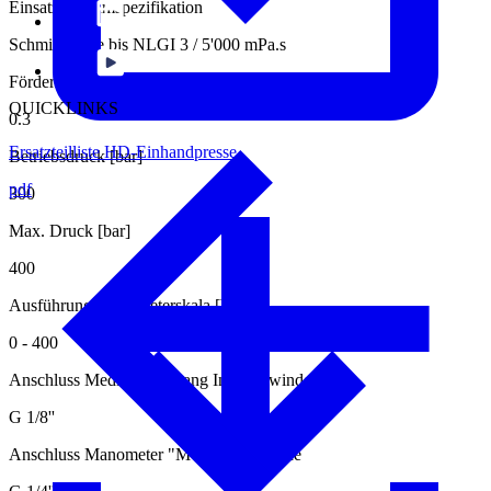
Einsatzmediumspezifikation
Schmierstoffe bis NLGI 3 / 5'000 mPa.s
Fördermenge pro Hub [cm3]
QUICKLINKS
0.3
Ersatzteilliste HD-Einhandpresse
Betriebsdruck [bar]
pdf
300
Max. Druck [bar]
400
Ausführung Manometerskala [bar]
0 - 400
Anschluss Medium Ausgang Innengewinde
G 1/8''
Anschluss Manometer "M" Innengewinde