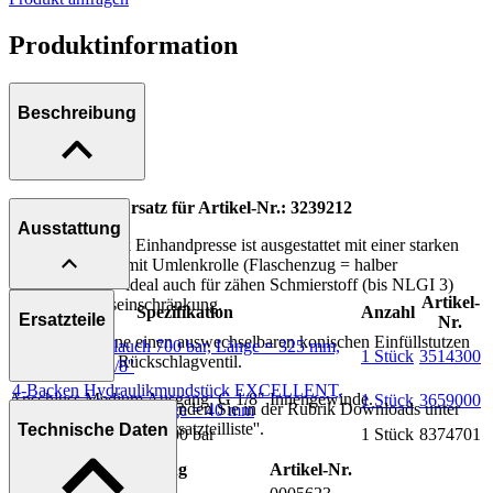
Produktinformation
Beschreibung
Neue Version! Ersatz für Artikel-Nr.: 3239212
Ausstattung
Diese Hochdruck Einhandpresse ist ausgestattet mit einer starken
Feder und Kette mit Umlenkrolle (Flaschenzug = halber
Kraftaufwand) - ideal auch für zähen Schmierstoff (bis NLGI 3)
Artikel-
ohne Funktionseinschränkung.
Spezifikation
Anzahl
Ersatzteile
Nr.
Ausführung ohne einen auswechselbaren konischen Einfüllstutzen
Hochdruckschlauch 700 bar, Länge = 325 mm,
1 Stück
3514300
mit integrierten Rückschlagventil.
Anschluss G 1/8''
4-Backen Hydraulikmundstück EXCELLENT,
Anschluss Medium Ausgang: G 1/8" Innengewinde.
1 Stück
3659000
Weitere Informationen finden Sie in der Rubrik Downloads unter
Aussen Ø 14 mm, Länge = 40 mm
''Dichtungssatz'' und ''Ersatzteilliste''.
Technische Daten
Manometer Skala 0 - 400 bar
1 Stück
8374701
Bezeichnung
Artikel-Nr.