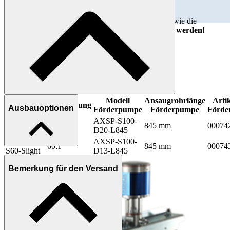
Der
Bausatz
enthält
nur
das
Grundgestell!
Die
Schmierstoffpumpe AXSP
, die
Folgeplatte
sowie die
Ausbauoptionen
müssen zusätzlich
einzeln bestellt werden!
Bezeichnung
Artikel-Nr.
Bausatz Fasspumpe AXFP-S-Slight
0016803
Modell
Modell
Ansaugrohrlänge
Arti
Übersetzung
Ausbauoptionen
Fasspumpe
Förderpumpe
Förderpumpe
Förde
AXFP3-
AXSP-S100-
25:1
845 mm
00074
S25-Slight
D20-L845
AXFP3-
AXSP-S100-
60:1
845 mm
00074
S60-Slight
D13-L845
Bemerkung für den Versand