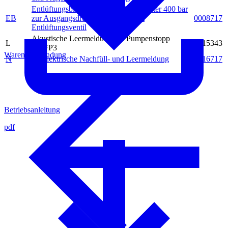
Entlüftungsblock G 1/4" mit Manometer 400 bar
EB
zur Ausgangsdruckanzeige und mit
0008717
Entlüftungsventil
Akustische Leermeldung mit Pumpenstopp
L
0015343
AXFP3
Warenrücksendung
N
2x Elektrische Nachfüll- und Leermeldung
0016717
Betriebsanleitung
pdf