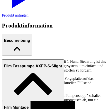
Produkt anfragen
Produktinformation
Beschreibung
Die ABNOX Fassförderpumpe Slight mit 1-Hand-Steuerung ist das
ideale und kostengünstige Fettversorgungssystem, um einfach und
Film Fasspumpe AXFP-S-Slight
schnell mittel- bis hochviskosen Schmierstoffen zu fördern.
Dank des konstanten Anpressdrucks der Folgeplatte auf das
Medium wird die Folgeplatte stets dem aktuellen Füllstand
nachgeführt.
Mit der Ausbauoption "Leermeldung mit Pumpenstopp" schaltet
sich die Pumpe bei niedrigem Füllstand automatisch ab, um ein
Ansaugen von Luft zu verhindern.
Film Montage