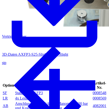
Vertriebspartner
3D-Daten AXFP3-S25-Slight / -S60-Slight
stp
Artikel-
Option
Bezeichnung
Nr.
SF
Standfuss AXFP3
0008548
LR
4x Lenkrollen
0008569
Anschlussblock G 1/4" mit Manometer 400 bar
AB
4082001
und Kugelhahn zur Entlüftung