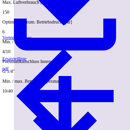
Max. Luftverbrauch [l/min.]
150
Optimaler pneum. Betriebsdruck [bar]
6
Vertriebspartner
Min. / max. pneum. Betriebsdruck [bar]
4/10
Ersatzteilliste
Pneumatikanschluss Innengewinde
pdf
G 1/4''
Min. / max. Betriebstemperatur [°C]
10/40