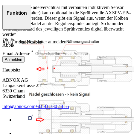
Dieser Raster-Nadelverschluss mit verbauten induktivem Sensor
(Näherungsschalter) kann optional in die Sprühventile AXSPV-EP/-
Funktion
PP eingebaut werden. Dieser gibt ein Signal aus, wenn der Kolben
bei geöffneter Nadel an der Regulierspindel anliegt. So kann der
Öffnungszustand des jeweiligen Sprühventiles digital überwacht
werden.
Die Funktionsweise der RNA-Abfrage ist in der folgenden
Jetzt für den Newsletter anmelden
Abbildung schematisch dargestellt:
*
Email-Adresse
Anmelden
Hauptsitz
ABNOX AG
Langackerstrasse 25
6330 Cham
Switzerland
info@abnox.com
+41 41 780 44 55