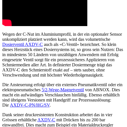
Wegen der C-Nut im Aluminiumprofil, in der ein optionaler Sensor
unkompliziert platziert werden kann, wird das volumetrische
Dosierventil AXDV-C
auch als «C-Ventil» bezeichnet. So klein
dieses Herzstück eines Dosiersystems ist, so gross sein Nutzen: Das
in mindestens 50 Ländern von unzähligen Anwendern mit Erfolg
eingesetzte Ventil sorgt für ein prozesssicheres Applizieren von
Schmiermedien aller Art. In definierter Dosiermenge trägt das
AXDV-C den Schmierstoff exakt auf – stets sauber, ohne
Verschwendung und mit höchster Wiederholgenauigkeit.
Die Ansteuerung erfolgt über ein externes Pneumatikventil oder ein
elektropneumatisches
5/2-Wege-Magnetventil
von ABNOX. Dies
macht ein aufwändiges Verschlauchen hinfällig. Ebenso erhältlich
sind übrigens Versionen mit Handgriff zur Prozessauslösung:
Die
AXDV-C-PN/HG/SV
.
Dank seiner druckresistenten Konstruktion arbeitet das in vier
Grössen erhältliche
AXDV-C
mit Drücken bis zu 200 bar
einwandfrei. Dies macht zum Beispiel ein Materialdruckregler