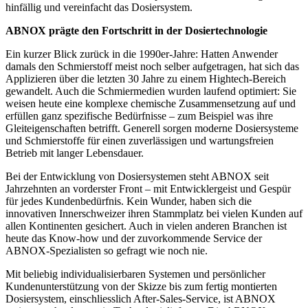
hinfällig und vereinfacht das Dosiersystem.
ABNOX prägte den Fortschritt in der Dosiertechnologie
Ein kurzer Blick zurück in die 1990er-Jahre: Hatten Anwender
damals den Schmierstoff meist noch selber aufgetragen, hat sich das
Applizieren über die letzten 30 Jahre zu einem Hightech-Bereich
gewandelt. Auch die Schmiermedien wurden laufend optimiert: Sie
weisen heute eine komplexe chemische Zusammensetzung auf und
erfüllen ganz spezifische Bedürfnisse – zum Beispiel was ihre
Gleiteigenschaften betrifft. Generell sorgen moderne Dosiersysteme
und Schmierstoffe für einen zuverlässigen und wartungsfreien
Betrieb mit langer Lebensdauer.
Bei der Entwicklung von Dosiersystemen steht ABNOX seit
Jahrzehnten an vorderster Front – mit Entwicklergeist und Gespür
für jedes Kundenbedürfnis. Kein Wunder, haben sich die
innovativen Innerschweizer ihren Stammplatz bei vielen Kunden auf
allen Kontinenten gesichert. Auch in vielen anderen Branchen ist
heute das Know-how und der zuvorkommende Service der
ABNOX-Spezialisten so gefragt wie noch nie.
Mit beliebig individualisierbaren Systemen und persönlicher
Kundenunterstützung von der Skizze bis zum fertig montierten
Dosiersystem, einschliesslich After-Sales-Service, ist ABNOX