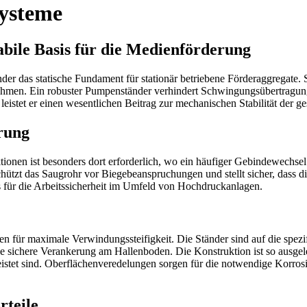
Systeme
abile Basis für die Medienförderung
nder das statische Fundament für stationär betriebene Förderaggregate
ehmen. Ein robuster Pumpenständer verhindert Schwingungsübertragung
eistet er einen wesentlichen Beitrag zur mechanischen Stabilität der ge
erung
nen ist besonders dort erforderlich, wo ein häufiger Gebindewechsel o
chützt das Saugrohr vor Biegebeanspruchungen und stellt sicher, dass 
 für die Arbeitssicherheit im Umfeld von Hochdruckanlagen.
onen für maximale Verwindungssteifigkeit. Die Ständer sind auf die
e sichere Verankerung am Hallenboden. Die Konstruktion ist so ausgele
tet sind. Oberflächenveredelungen sorgen für die notwendige Korrosio
rteile