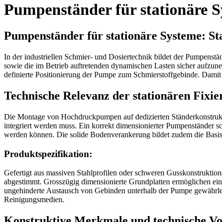
Pumpenständer für stationäre 
Pumpenständer für stationäre Systeme: St
In der industriellen Schmier- und Dosiertechnik bildet der Pumpenstä
sowie die im Betrieb auftretenden dynamischen Lasten sicher aufzun
definierte Positionierung der Pumpe zum Schmierstoffgebinde. Damit l
Technische Relevanz der stationären Fixi
Die Montage von Hochdruckpumpen auf dedizierten Ständerkonstruktio
integriert werden muss. Ein korrekt dimensionierter Pumpenständer s
werden können. Die solide Bodenverankerung bildet zudem die Basis
Produktspezifikation:
Gefertigt aus massiven Stahlprofilen oder schweren Gusskonstrukti
abgestimmt. Grosszügig dimensionierte Grundplatten ermöglichen ein
ungehinderte Austausch von Gebinden unterhalb der Pumpe gewährleis
Reinigungsmedien.
Konstruktive Merkmale und technische Vo