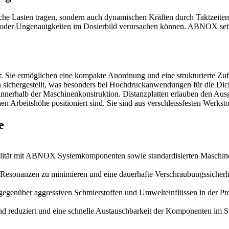
sche Lasten tragen, sondern auch dynamischen Kräften durch Taktzeiten
oder Ungenauigkeiten im Dosierbild verursachen können. ABNOX setzt 
er. Sie ermöglichen eine kompakte Anordnung und eine strukturierte Z
hergestellt, was besonders bei Hochdruckanwendungen für die Dichthei
erhalb der Maschinenkonstruktion. Distanzplatten erlauben den Ausgl
en Arbeitshöhe positioniert sind. Sie sind aus verschleissfesten Werkst
e
bilität mit ABNOX Systemkomponenten sowie standardisierten Maschine
, Resonanzen zu minimieren und eine dauerhafte Verschraubungssicherhe
 gegenüber aggressiven Schmierstoffen und Umwelteinflüssen in der Pr
d reduziert und eine schnelle Austauschbarkeit der Komponenten im Se