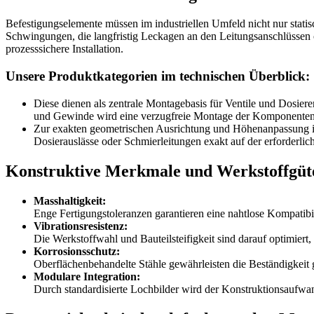
Befestigungselemente müssen im industriellen Umfeld nicht nur stati
Schwingungen, die langfristig Leckagen an den Leitungsanschlüssen 
prozesssichere Installation.
Unsere Produktkategorien im technischen Überblick:
Diese dienen als zentrale Montagebasis für Ventile und Dosier
und Gewinde wird eine verzugfreie Montage der Komponenten sic
Zur exakten geometrischen Ausrichtung und Höhenanpassung inn
Dosierauslässe oder Schmierleitungen exakt auf der erforderlich
Konstruktive Merkmale und Werkstoffgüt
Masshaltigkeit:
Enge Fertigungstoleranzen garantieren eine nahtlose Kompati
Vibrationsresistenz:
Die Werkstoffwahl und Bauteilsteifigkeit sind darauf optimiert
Korrosionsschutz:
Oberflächenbehandelte Stähle gewährleisten die Beständigkeit
Modulare Integration:
Durch standardisierte Lochbilder wird der Konstruktionsaufwan