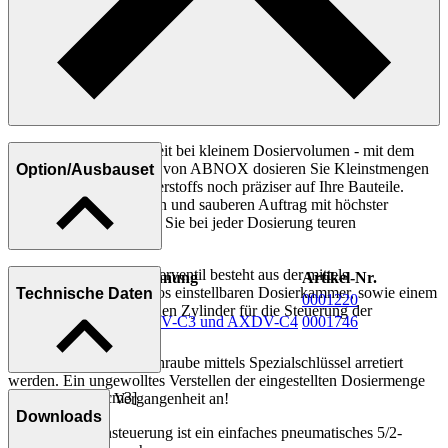
Höchste Prozesssicherheit bei kleinem Dosiervolumen - mit dem
Dosierventil AXDV-C2 von ABNOX dosieren Sie Kleinstmengen
Option/Ausbauset
Ihres komplexen Schmierstoffs noch präziser auf Ihre Bauteile.
Dank dem punktgenauen und sauberen Auftrag mit höchster
Wiederholbarkeit sparen Sie bei jeder Dosierung teuren
Schmierstoff!
Das volumetrische Dosierventil besteht aus der mittels
Bezeichnung
Artikel-Nr.
Verstellschraube stufenlos einstellbaren Dosierkammer, sowie einem
Technische Daten
Magnetfeld-Sensor
0001220
integrierten pneumatischen Zylinder für die Steuerung der
Dichtungssatz für AXDV-C3 und AXDV-C4
0001746
Dosiernadel.
Neu kann die Verstellschraube mittels Spezialschlüssel arretiert
werden. Ein ungewolltes Verstellen der eingestellten Dosiermenge
Dosierbereich [cm3]
gehört somit der Vergangenheit an!
Downloads
0.10 - 2.00
Zur externen Ansteuerung ist ein einfaches pneumatisches 5/2-