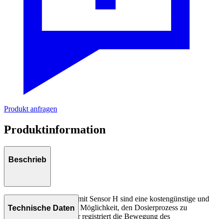
Produkt anfragen
Produktinformation
Beschrieb
ABNOX Dosierventile mit Sensor H sind eine kostengünstige und
daher häufig eingesetzte Möglichkeit, den Dosierprozess zu
Technische Daten
überwachen. Der Sensor registriert die Bewegung des