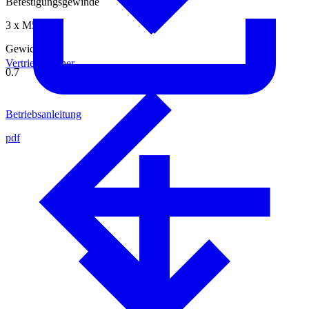
Befestigungsgewinde
3 x M5
Gewicht [kg]
Vertriebspartner
0.7
Betriebsanleitung
pdf