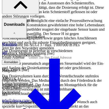
Dosierkolbens und somit das Ausstossen des Schmierstoffes.
Das Ausgangssignal bestätigt, dass die Dosierung erfolgt ist. Diese
Meldung bleibt aus, wenn kein Schmierstoff geflossen ist oder
andere Störungen vorliegen.
Dosierbereich [cm3]
Die Dosierabfrage ermöglicht eine einfache Prozessüberwachung
Downloads
und die robuste Konstruktion gewährleistet eine hohe Lebensdauer.
0.05 - 0.45
Auf fremde Magnetfelder reagiert der eingebaute Sensor kaum und
ist wenig störungsanfällig. Der Sensor H ist gegen
Einsatzmediumspezifikation
Abschaltspannungsspitzen sowie gegen falsches Anschliessen
geschützt und auch für robuste Einsatzbedingungen geeignet.
Massblatt
Schmierstoffe bis NLGI 3 / max. 1'000'000 m Pa.s
Jetzt für den Newsletter anmelden
Das Dosierventil ist lieferbar in verschiedenen
pdf
Staudruck Medium Ausgang [bar]
Dosiermengenbereichen.
*
Email-Adresse
80
Anmelden
Mittels einer pneumatisch angetriebenen Steuernadel wird der Ein-
und Auslass der Dosierkammer geöffnet oder geschlossen.
Max. Druck [bar]
Hauptsitz
Das Dosiervolumen kann durch eine Verstellschraube stufenlos
200
ABNOX AG
eingestellt werden. Das Medium wird durch den Förderdruck der
Langackerstrasse 25
Pumpe ausgestossen. Der Anschluss am Montageblock für die
Anschluss Innengewinde
6330 Cham
Schmierstoffversorgung ist mit einer drehbaren
Switzerland
Winkelverschraubung ausgestattet.
M5
info@abnox.com
+41 41 780 44 55
Neben den Standarddüsen fertigt ABNOX nach Wunsch auch
Anschluss Medium Eingang Innengewinde
spezielle kundenspezifische Düsen, welche direkt an das