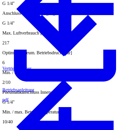
G 1/4''
Anschluss Medium Ausgang Aussengewinde
G 1/4''
Max. Luftverbrauch [l/min.]
217
Optimaler pneum. Betriebsdruck [bar]
6
Vertriebspartner
Min. / max. pneum. Betriebsdruck [bar]
2/10
Betriebsanleitung
Pneumatikanschluss Innengewinde
pdf
G 1/4''
Min. / max. Betriebstemperatur [°C]
10/40