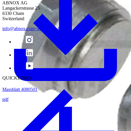
ABNOX AG
Langackerstrasse 25
6330 Cham
Switzerland
info@abnox.com
+41 41 780 44 55
QUICKLINKS
Massblatt 4080501
pdf