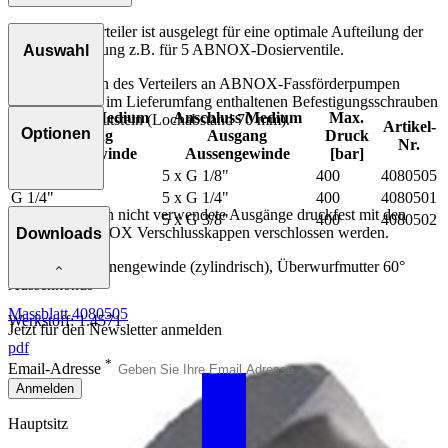
Der 5-Fach Verteiler ist ausgelegt für eine optimale Aufteilung der
Materialzuführung z.B. für 5 ABNOX-Dosierventile.
Auswahl
Zum Befestigen des Verteilers an ABNOX-Fassförderpumpen
eignen sich die im Lieferumfang enthaltenen Befestigungsschrauben
Anschluss Medium
Anschluss Medium
Max.
M8x16 inkl. Nutstein (Lochabstand 70 mm).
Artikel-
Optionen
Eingang
Ausgang
Druck
Nr.
Aussengewinde
Aussengewinde
[bar]
G 1/4"
5 x G 1/8"
400
4080505
G 1/4"
5 x G 1/4"
400
4080501
Optional können nicht verwendete Ausgänge druckfest mit den
G 3/8"
5 x G 3/8"
400
4080502
folgenden ABNOX Verschlusskappen verschlossen werden.
Downloads
Anschluss A: Innengewinde (zylindrisch), Überwurfmutter 60°
Aussenkonus
Massblatt 4080505
Werkstoff: 1.4571
Jetzt für den Newsletter anmelden
pdf
*
Email-Adresse
Anmelden
Hauptsitz