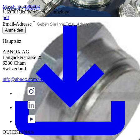
Massblatt 4080504
Werkstoff: 1.4571
Jetzt für den Newsletter anmelden
pdf
*
Email-Adresse
Anmelden
Hauptsitz
ABNOX AG
Langackerstrasse 25
6330 Cham
Switzerland
info@abnox.com
+41 41 780 44 55
QUICKLINKS