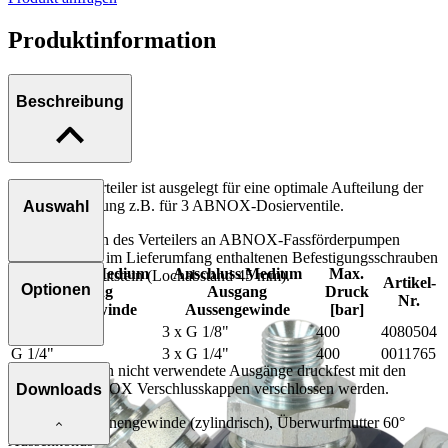
Produktinformation
Beschreibung
Der 3-Fach Verteiler ist ausgelegt für eine optimale Aufteilung der
Materialzuführung z.B. für 3 ABNOX-Dosierventile.
Auswahl
Zum Befestigen des Verteilers an ABNOX-Fassförderpumpen
eignen sich die im Lieferumfang enthaltenen Befestigungsschrauben
Anschluss Medium
Anschluss Medium
Max.
M6x16 inkl. Nutstein (Lochabstand 45 mm).
Artikel-
Optionen
Eingang
Ausgang
Druck
Nr.
Aussengewinde
Aussengewinde
[bar]
G 1/4"
3 x G 1/8"
400
4080504
G 1/4"
3 x G 1/4"
400
0011765
Optional können nicht verwendete Ausgänge druckfest mit den
folgenden ABNOX Verschlusskappen verschlossen werden.
Downloads
Anschluss A: Innengewinde (zylindrisch), Überwurfmutter 60°
Aussenkonus