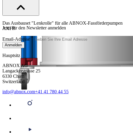
Das Ausbauset "Lenkrolle" für alle ABNOX-Fassförderpumpen
Jetzt für den Newsletter anmelden
AXFP.
*
Email-Adresse
Anmelden
Hauptsitz
ABNOX AG
Langackerstrasse 25
6330 Cham
Switzerland
info@abnox.com
+41 41 780 44 55