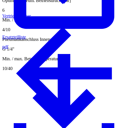
Optimaler pneum. Betriebsdruck [bar]
6
Vertriebspartner
Min. / max. pneum. Betriebsdruck [bar]
4/10
Ersatzteilliste
Pneumatikanschluss Innengewinde
pdf
G 1/4''
Min. / max. Betriebstemperatur [°C]
10/40