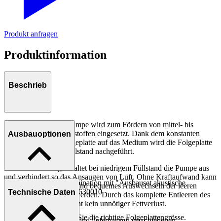
Produkt anfragen
Produktinformation
Beschrieb
ABNOX Fassförderpumpe wird zum Fördern von mittel- bis
hochviskosen Schmierstoffen eingesetzt. Dank dem konstanten
Ausbauoptionen
Anpressdruck der Folgeplatte auf das Medium wird die Folgeplatte
stets dem aktuellen Füllstand nachgeführt.
Eine Leermeldung schaltet bei niedrigem Füllstand die Pumpe aus
und verhindert so das Ansaugen von Luft. Ohne Kraftaufwand kann
* nur erhältlich in Kombination mit "Ausbauset akustische
ein schnelles, sauberes und bequemes Auswechseln der leeren
Leermeldung" Art.Nr. 4630010
Technische Daten
Gebinde durchgeführt werden. Durch das komplette Entleeren des
Originalgebindes entsteht kein unnötiger Fettverlust.
Gerne ermitteln wir für Sie die richtige Folgeplattengrösse.
Die Fassförderpumpen sind lieferbar mit verschiedenen