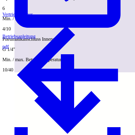
6
Vertriebspartner
Min. / max. pneum. Betriebsdruck [bar]
4/10
Betriebsanleitung
Pneumatikanschluss Innengewinde
pdf
G 1/4''
Min. / max. Betriebstemperatur [°C]
10/40