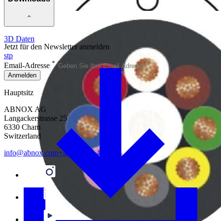
3D Daten
Jetzt für den Newsletter anmelden
stp
*
Email-Adresse
Anmelden
Hauptsitz
ABNOX AG
Langackerstrasse 25
6330 Cham
Switzerland
info@abnox.com
+41 41 780 44 55