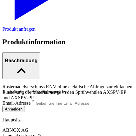
Produkt anfragen
Produktinformation
Beschreibung
Rasternadelverschluss RNV ohne elektrische Abfrage zur einfachen
Jetzt für den Newsletter anmelden
Einstellung der Materialmenge in den Sprühventilen AXSPV-EP
und AXSPV-PP.
*
Email-Adresse
Anmelden
Hauptsitz
ABNOX AG
Langackerstrasse 25