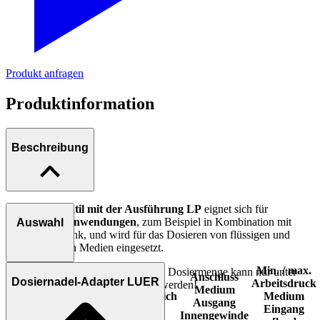
Produkt anfragen
Produktinformation
Beschreibung
Das
Dosierventil mit der Ausführung LP
eignet sich für
Niederdruckanwendungen
, zum Beispiel in Kombination mit
Auswahl
einem Drucktank, und wird für das Dosieren von flüssigen und
niedrigviskosen Medien eingesetzt.
Min. / max.
Bemerkung:
Achtung, die kleinste Dosiermenge kann nur unter
Anschluss
Dosiernadel-Adapter LUER
Arbeitsdruck
optimalsten Bedingungen erreicht werden!
Ausführung
Medium
Modell
Dosierbereich
Medium
Anschluss
Ausgang
Eingang
Innengewinde