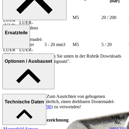
[bar]
Mit
AXDV-
Dosiernadel-
C1-PN-
Adapter
1 - 20 mm3
M5
20 / 200
LUER
LUER-
(V3.0)
Anschluss
Ersatzteile
AXDV-
Mit
C1-PN-
Dosiernadel-
LP-
Adapter
3 - 20 mm3
M5
5 / 20
LUER
LUER-
(V3.0)
Anschluss
Weitere Informationen finden Sie unten in der Rubrik Downloads
unter ''Ersatzteilliste / Dichtungssatz''.
Optionen / Ausbauset
** Wichtiger Hinweis:
Zum Ausrichten von gebogenen
Dosiernadeln ist es erforderlich, einen drehbaren Dosiernadel-
Technische Daten
Adapter (Art.-Nr.
0006790
) zu verwenden!
Artikel-
Bezeichnung
Nr.
Magnetfeld-Sensor
0001220