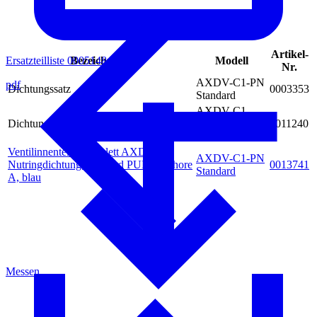
Artikel-
Bezeichnung
Modell
Ersatzteilliste 0005148
Nr.
AXDV-C1-PN
pdf
Dichtungssatz
0003353
Standard
AXDV-C1-
Dichtungssatz
PN-LP
0011240
Niederdruck
Ventilinnenteile komplett AXDV-C1,
AXDV-C1-PN
Nutringdichtung Standard PUR 94 Shore
0013741
Standard
A, blau
Messen