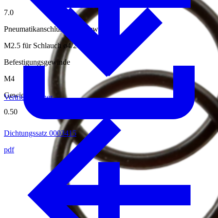
7.0
Pneumatikanschluss Innengewinde
M2.5 für Schlauch ø4/2 mm
Befestigungsgewinde
M4
Gewicht [kg]
Vertriebspartner
0.50
Dichtungssatz 0003415
pdf