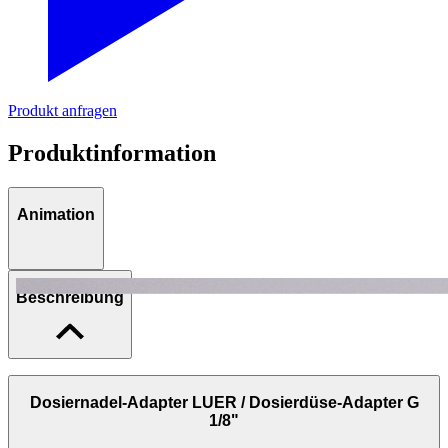
Produkt anfragen
Produktinformation
Animation
Beschreibung
Diese Dosierventile eignen sich für
Niederdruckanwendungen
,
zum Beispiel in Kombination mit einem Drucktank, und wird für
Dosiernadel-Adapter LUER / Dosierdüse-Adapter G
das Dosieren von flüssigen und niedrigviskosen Medien eingesetzt.
1/8"