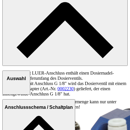
Das Modell mit LUER-Anschluss enthält einen Dosiernadel-
Adapter im Lieferumfang des Dosierventils.
Auswahl
Beim Modell mit Anschluss G 1/8" wird das Dosierventil mit einem
Dosierdüse-Adapter (Art.-Nr.
0002230
) geliefert, der einen
Innengewinde-Anschluss G 1/8" hat.
Wichtiger Hinweis:
Die kleinste Dosiermenge kann nur unter
optimalsten Bedingungen erreicht werden!
Anschlussschema / Schaltplan