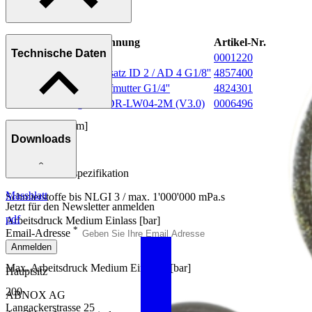
Bezeichnung
Artikel-Nr.
Technische Daten
Magnetfeld-Sensor
0001220
Düse mit Kunststoffeinsatz ID 2 / AD 4 G1/8''
4857400
Z-Gelenk mit Überwurfmutter G1/4''
4824301
Materialdruckregler MDR-LW04-2M (V3.0)
0006496
Lichte Weite [mm]
Downloads
4.3
Einsatzmediumspezifikation
Massblatt
Schmierstoffe bis NLGI 3 / max. 1'000'000 mPa.s
Jetzt für den Newsletter anmelden
pdf
Arbeitsdruck Medium Einlass [bar]
*
Email-Adresse
200
Anmelden
Max. Arbeitsdruck Medium Eingang [bar]
Hauptsitz
200
ABNOX AG
Langackerstrasse 25