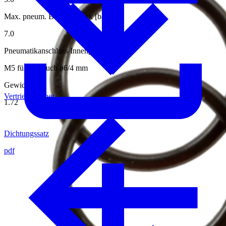
Max. pneum. Betriebsdruck [bar]
7.0
Pneumatikanschluss Innengewinde
M5 für Schlauch ø6/4 mm
Gewicht [kg]
Vertriebspartner
1.72
Dichtungssatz
pdf