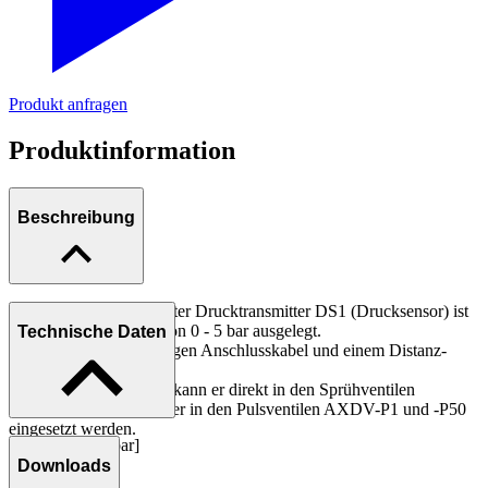
Produkt anfragen
Produktinformation
Beschreibung
Der piezoresistive 2-Leiter Drucktransmitter DS1 (Drucksensor) ist
für den Druckbereich von 0 - 5 bar ausgelegt.
Technische Daten
Er ist mit einem 2 m langen Anschlusskabel und einem Distanz-
Adapter ausgestattet.
In dieser Konfiguration kann er direkt in den Sprühventilen
AXSPV-EP und -PP oder in den Pulsventilen AXDV-P1 und -P50
eingesetzt werden.
Druckbereich [bar]
Downloads
0 - 5